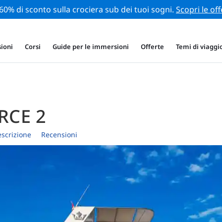
 60% di sconto sulla crociera sub dei tuoi sogni.
Scopri le off
ioni
Corsi
Guide per le immersioni
Offerte
Temi di viaggi
RCE 2
scrizione
Recensioni