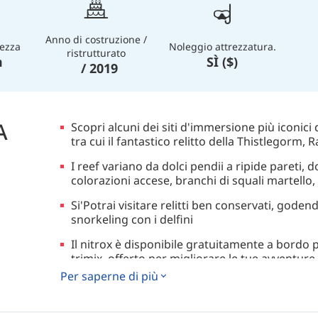
Anno di costruzione /
ezza
Noleggio attrezzatura.
ristrutturato
m
SÌ ($)
/ 2019
A
Scopri alcuni dei siti d'immersione più iconici
tra cui il fantastico relitto della Thistlegorm,
I reef variano da dolci pendii a ripide pareti, 
colorazioni accese, branchi di squali martello
Si'Potrai visitare relitti ben conservati, godend
snorkeling con i delfini
Il nitrox è disponibile gratuitamente a bordo pe
trimix, offerto per migliorare le tue avventur
Per saperne di più