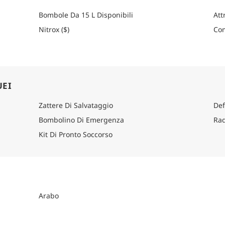
Che tu stia cercando semplicità, varietà o un o
Bombole Da 15 L Disponibili
Att
crociera subacquea ti regalerà un'avventura s
Nitrox ($)
Com
accogliente.
Come arrivare
Per informazioni dettagliate su come arrivare, co
itinerario.
UEI
Zattere Di Salvataggio
Def
Bombolino Di Emergenza
Rad
Kit Di Pronto Soccorso
Arabo