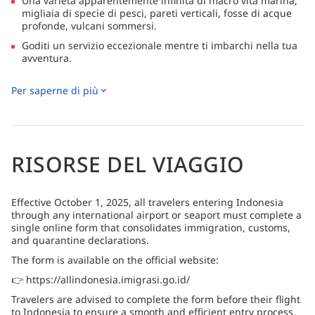
Una varietà apparentemente infinita di macro vita marina,
migliaia di specie di pesci, pareti verticali, fosse di acque
profonde, vulcani sommersi.
Goditi un servizio eccezionale mentre ti imbarchi nella tua
avventura.
Esplora il mare tranquillo con i nostri kayak da mare,
Per saperne di più
perfetti per scoprire gemme nascoste lungo la costa.
Ritiratevi nel comfort delle nostre splendide e spaziose
cabine, dove il relax incontra l'eleganza dopo una giornata
di esplorazione.
Migliorate la vostra esperienza di immersione con Nitrox e
RISORSE DEL VIAGGIO
accesso all'attrezzatura a noleggio, assicurandovi che ogni
immersione sia indimenticabile.
Effective October 1, 2025, all travelers entering Indonesia
through any international airport or seaport must complete a
single online form that consolidates immigration, customs,
and quarantine declarations.
The form is available on the official website:
👉 https://allindonesia.imigrasi.go.id/
Travelers are advised to complete the form before their flight
to Indonesia to ensure a smooth and efficient entry process.