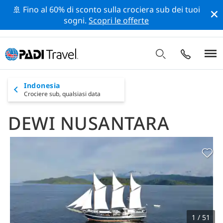
🚢 Fino al 60% di sconto sulla crociera sub dei tuoi
sogni.
Scopri le offerte
Indonesia
Crociere sub,
qualsiasi data
DEWI NUSANTARA
1 / 51