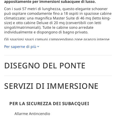
appositamente per immersioni subacquee di lusso.
Con i suoi 57 metri di lunghezza, questo elegante schooner
può ospitare comodamente fino a 18 ospiti in spaziose cabine
climatizzate: una magnifica Master Suite di 46 mq (letto king-
size) e otto cabine Deluxe di 20 mq (convertibili con letti
singoli/matrimoniali). Tutte le cabine sono arredate
individualmente e dispongono di bagno privato.
Gli spaziosi spazi comuni comprendono zone pranzo interne
ed esterne dedicate, uno splendido salone, un enorme ponte
Per saperne di più
principale, terrazze solarium e una sala fotografica
specializzata per i fotografi.
Gli itinerari di immersione, disponibili in varie durate,
DISEGNO DEL PONTE
includono Raja Ampat, Triton Bay, Banda Sea, Forgotten
Islands, Alor, Komodo, Halmahera, Cenderawasih Bay e altro
ancora.
Due grandi tender in fibra di vetro sono appositamente
SERVIZI DI IMMERSIONE
progettati per garantire sicurezza e comfort. Gli ospiti non
trasportano mai attrezzature pesanti; l'equipaggio si occupa
di tutto. Guide subacquee esperte conducono piccoli gruppi
(massimo quattro subacquei per guida) per garantire la
PER LA SICUREZZA DEI SUBACQUEI
massima attenzione e il massimo divertimento. Dopo le
immersioni, i subacquei rimuovono l'attrezzatura in
Allarme Antincendio
superficie e utilizzano una lunga scaletta per una facile