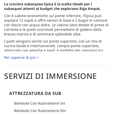
La crociera subacquea Epica è la scelta ideale per i
subacquei attenti al budget che esplorano Raja Ampat.
Con 6 cabine economiche sul ponte inferiore, l'Epica può
ospitare 12 ospiti e offre servizi di base e 2 bagni in comune
con docce con acqua dolce. Le cabine sono dotate di prese di
corrente e le porte scorrevoli permettono di godere della
brezza marina e di ammirare splendide albe.
I pasti vengono serviti sul ponte superiore, con un mix di
cucina locale e internazionale. L'ampio ponte superiore,
attrezzato con amache e pouf, è perfetto per rilassarsi tra
un'immersione e l'altra. Gli ospiti possono acquistare birre e
Per saperne di più
bibite dal frigorifero a prezzi ragionevoli. Una sezione
dedicata della barca è disponibile per prendere il sole e
osservare le stelle.
SERVIZI DI IMMERSIONE
Le immersioni si svolgono in piccoli gruppi, fino a 4
subacquei per guida, garantendo sicurezza e comfort.
Scoprite barriere coralline incontaminate, diverse specie di
pesci, coralli, mante, squali e molto altro. Le escursioni di
ATTREZZATURA DA SUB
Epica includono visite ai famosi punti panoramici di Raja
Ampat, offrendo un'esperienza memorabile anche ai
viaggiatori con un budget limitato.
Bombole Con Rubinetterie Int
Come arrivare
Bombole Con Rubinetterie Din