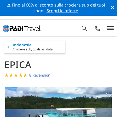
🚢 Fino al 60% di sconto sulla crociera sub dei tuoi
sogni.
Scopri le offerte
Indonesia
Crociere sub,
qualsiasi data
EPICA
★
★
★
★
★
8 Recensioni