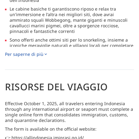
dell'Indonesia
Le cabine basiche ti garantiscono riposo e relax tra
un'immersione e l'altra nei migliori siti, dove avrai
ammirato squali Wobbegong, mante giganti e minuscoli
cavallucci marini pigmei, oltre a sporgenze rocciose,
pinnacoli e fantastiche correnti
Sono offerti anche ottimi siti per lo snorkeling, insieme a
iconiche meraviglie naturali e villaggi locali per completare
il tuo itinerario a Raja Ampat senza spendere molto, ma
Per saperne di più
con la garanzia di essere completamente soddisfatto
RISORSE DEL VIAGGIO
Effective October 1, 2025, all travelers entering Indonesia
through any international airport or seaport must complete a
single online form that consolidates immigration, customs,
and quarantine declarations.
The form is available on the official website:
👉 https://allindonesia.imigrasi.go.id/