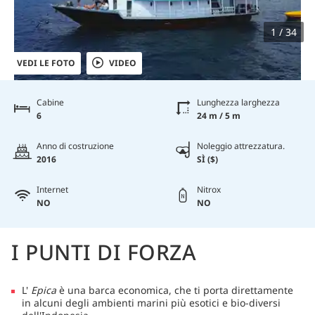
1 / 34
VEDI LE FOTO
VIDEO
Cabine
Lunghezza larghezza
6
24 m / 5 m
Anno di costruzione
Noleggio attrezzatura.
2016
SÌ ($)
Internet
Nitrox
NO
NO
I PUNTI DI FORZA
L'
Epica
è una barca economica, che ti porta direttamente
in alcuni degli ambienti marini più esotici e bio-diversi