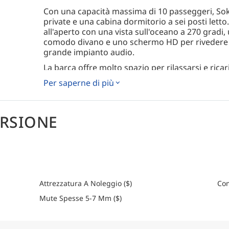
Con una capacità massima di 10 passeggeri, Sok
private e una cabina dormitorio a sei posti lett
all'aperto con una vista sull'oceano a 270 gradi
comodo divano e uno schermo HD per rivedere le
grande impianto audio.
La barca offre molto spazio per rilassarsi e ricar
per prendere il sole, godersi gli splendidi paesa
Per saperne di più
comodo materasso. C'è anche un'area relax ombr
dal sole.
Ogni giorno vengono serviti tre pasti preparati
ERSIONE
insieme a molti spuntini per tenervi energici tra
soddisfare esigenze dietetiche particolari con p
disponibili tutto il giorno.
Grazie a un ulteriore motoscafo in fibra di vet
potrete raggiungere facilmente siti di immersion
Attrezzatura A Noleggio ($)
Com
Come arrivare
Mute Spesse 5-7 Mm ($)
Per informazioni dettagliate su come arrivare, co
itinerario.