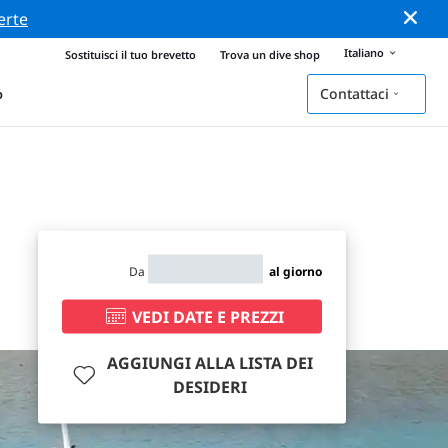
erte
Italiano
Sostituisci il tuo brevetto
Trova un dive shop
Contattaci
o
Da
al giorno
VEDI DATE E PREZZI
AGGIUNGI ALLA LISTA DEI
DESIDERI