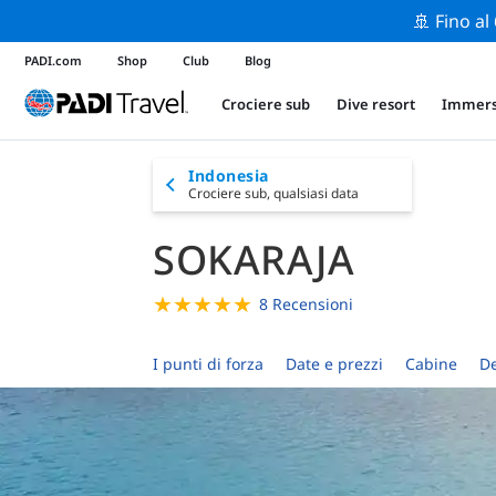
🚢 Fino al
PADI.com
Shop
Club
Blog
Crociere sub
Dive resort
Immers
Indonesia
Crociere sub,
qualsiasi data
SOKARAJA
★
★
★
★
★
8 Recensioni
I punti di forza
Date e prezzi
Cabine
De