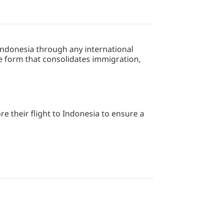
ornerai con fantastici ricordi e con
g Indonesia through any international
e form that consolidates immigration,
e their flight to Indonesia to ensure a