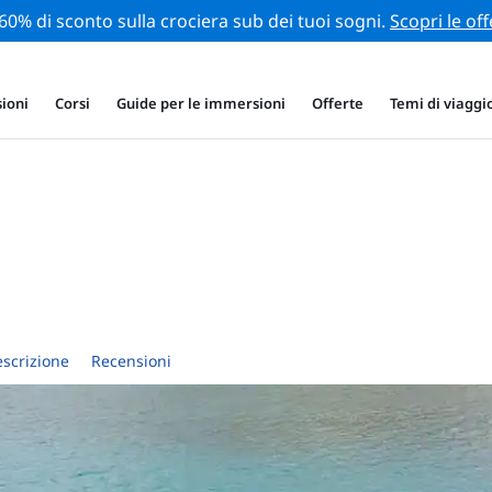
 60% di sconto sulla crociera sub dei tuoi sogni.
Scopri le off
ioni
Corsi
Guide per le immersioni
Offerte
Temi di viaggi
scrizione
Recensioni