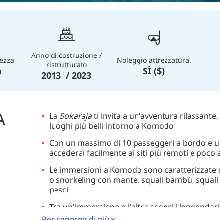
Anno di costruzione /
ezza
Noleggio attrezzatura.
ristrutturato
m
SÌ ($)
2013 / 2023
A
La
Sokaraja
ti invita a un'avventura rilassante
luoghi più belli intorno a Komodo
Con un massimo di 10 passeggeri a bordo e u
accederai facilmente ai siti più remoti e poco a
Le immersioni a Komodo sono caratterizzate d
o snorkeling con mante, squali bambù, squali 
pesci
Tra un'immersione e l'altra scopri i leggenda
trekking al tramonto su Gili Lawa Darat
Per saperne di più