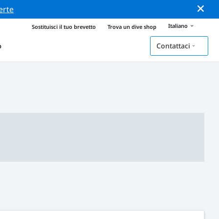
erte
Italiano
Sostituisci il tuo brevetto
Trova un dive shop
Contattaci
o