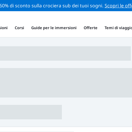
 60% di sconto sulla crociera sub dei tuoi sogni.
Scopri le off
ioni
Corsi
Guide per le immersioni
Offerte
Temi di viaggi