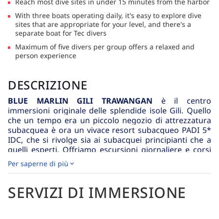
Reach most dive sites in under 15 minutes from the harbor
pelagici, compresi i raggi aquila, la caccia a trevally,
barracuda, scolo di scuola, corridori arcobaleno e fucilieri.
With three boats operating daily, it's easy to explore dive
Assicurati di avere tempo per indagare sui coralli: qui si trova
sites that are appropriate for your level, and there's a
anche una grande quantità di macro-vita.Gili Sarang - Gili
separate boat for Tec divers
Sarang, meglio noto per l'azione "big fish" e la mobula
Maximum of five divers per group offers a relaxed and
stagionale (agosto e settembre), è una collezione di pinnacoli
person experience
e massi che attirano i pelagici. Gli incontri frequenti qui
includono la punta bianca, la punta nera e gli squali grigi
della barriera corallina, un enorme tonno dai denti di cane,
DESCRIZIONE
un gran barracuda, trevally giganti e jack. Qui potrai anche
apprezzare i caleidoscopici e coralli molli mozzafiato che si
BLUE MARLIN GILI TRAWANGAN
è il centro
trovano al loro interno.
immersioni originale delle splendide isole Gili. Quello
che un tempo era un piccolo negozio di attrezzatura
subacquea è ora un vivace resort subacqueo PADI 5*
IDC, che si rivolge sia ai subacquei principianti che a
quelli esperti. Offriamo escursioni giornaliere e corsi
PADI multilingue tenuti da istruttori PADI
Per saperne di più
pluripremiati.
Le isole Gili
offrono uno dei posti migliori al mondo
SERVIZI DI IMMERSIONE
per imparare a immergersi. Potrete scegliere tra oltre
20 siti diversi, ognuno con le sue caratteristiche
uniche. Dalle barriere coralline e pareti in pendenza,