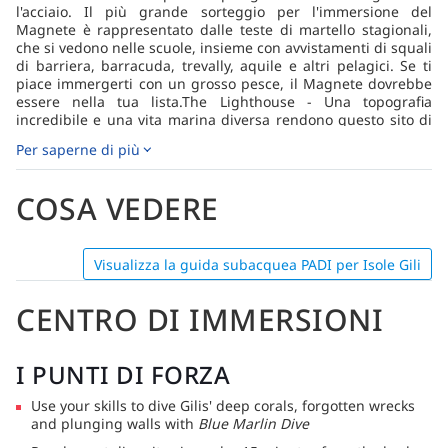
l'acciaio. Il più grande sorteggio per l'immersione del
Magnete è rappresentato dalle teste di martello stagionali,
che si vedono nelle scuole, insieme con avvistamenti di squali
di barriera, barracuda, trevally, aquile e altri pelagici. Se ti
piace immergerti con un grosso pesce, il Magnete dovrebbe
essere nella tua lista.The Lighthouse - Una topografia
incredibile e una vita marina diversa rendono questo sito di
immersione un must. Esplorando l'altopiano roccioso, i
Per saperne di più
canyon e la scarpata, troverai banchi di scimpanzè e squali
pinna bianca di pattuglia. Enormi massi creano interessanti
recessi in cui è possibile trovare nascondigli e le enormi
COSA VEDERE
bommie di corallo sono avvolte da pesci di vetro. Tieni
d'occhio anche il blu per passare le scuole di fucilieri,
corridori arcobaleno e sgombri.Scale to Medang: un vibrante
altopiano di corallo vi saluta quando inizierete l'immersione a
Visualizza la guida subacquea PADI per Isole Gili
circa 14 metri / 45 piedi prima di scendere più in profondità
lungo le "Scale". Nelle aree più profonde, aspettati
CENTRO DI IMMERSIONI
l'inaspettato: qui sono stati visti tutti, dalle mante, agli squali
della barriera corallina e ai martelli di passaggio. Il punto
forte, tuttavia, è la topografia "a gradini" robusta da cui il sito
I PUNTI DI FORZA
prende il nome e l'abbondante pesce di barriera e coralli che
portano colori sorprendenti alle secche.Cathedral - Questo
Use your skills to dive Gilis' deep corals, forgotten wrecks
magnifico pinnacolo di roccia incrostato di corallo è un
and plunging walls with
Blue Marlin Dive
favorito per molti subacquei. La sua posizione di oceano
aperto lo rende una grande attrazione per il passaggio di