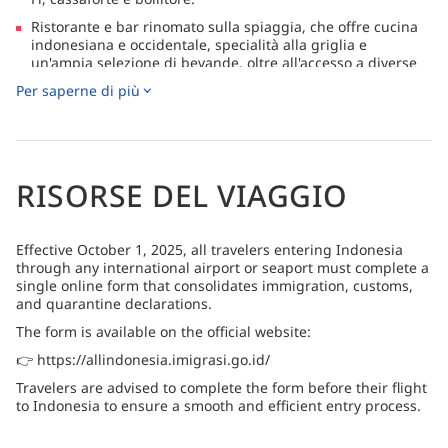
Ristorante e bar rinomato sulla spiaggia, che offre cucina
indonesiana e occidentale, specialità alla griglia e
un'ampia selezione di bevande, oltre all'accesso a diverse
aree lounge rilassanti.
Per saperne di più
Sede di uno dei più grandi centri immersioni
dell'Indonesia, che offre corsi dal livello principiante a
quello di istruttore, immersioni tecniche e accesso a
numerose destinazioni subacquee in tutta l'Indonesia.
RISORSE DEL VIAGGIO
Effective October 1, 2025, all travelers entering Indonesia
through any international airport or seaport must complete a
single online form that consolidates immigration, customs,
and quarantine declarations.
The form is available on the official website:
👉 https://allindonesia.imigrasi.go.id/
Travelers are advised to complete the form before their flight
to Indonesia to ensure a smooth and efficient entry process.