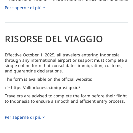
Per saperne di più
Fate snorkeling sulle barriere coralline colorate, ricche di
vita marina, oppure dirigetevi a Tulamben per immergervi
nel famoso relitto USAT Liberty, situato a circa 45 minuti di
auto dal resort.
Rifocillatevi in uno dei due ristoranti in loco, il Safka
RISORSE DEL VIAGGIO
Restaurant e il Maku Healthy Cafe, che servono un'ampia
gamma di piatti occidentali e asiatici, con eccellenti opzioni
vegetariane e vegane, quindi rilassatevi con un massaggio
nella spa interna.
Effective October 1, 2025, all travelers entering Indonesia
through any international airport or seaport must complete a
Una fuga ben bilanciata che combina immersioni di
single online form that consolidates immigration, customs,
qualità, ville con piscina privata, tempo alla spa, vista
and quarantine declarations.
sull'oceano e sessioni di yoga all'alba gratuite per gli ospiti
della villa tre volte a settimana.
The form is available on the official website:
👉 https://allindonesia.imigrasi.go.id/
Travelers are advised to complete the form before their flight
to Indonesia to ensure a smooth and efficient entry process.
Per saperne di più