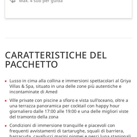
Max. 4 sub per guida
CARATTERISTICHE DEL
PACCHETTO
Lusso in cima alla collina e immersioni spettacolari al Griya
Villas & Spa, situato in una delle zone più autentiche e
incontaminate di Amed
Ville private con piscine a sfioro e vista sull'oceano, oltre a
una terrazza panoramica per cocktail con happy hour
giornaliero dalle 17:00 alle 19:00 e una delle migliori viste
del tramonto della zona
Condizioni di immersione tranquille e piacevoli con
frequenti avvistamenti di tartarughe, squali di barriera,
barracuda, cavallucci marini pigmei e pesci luna stagionali.