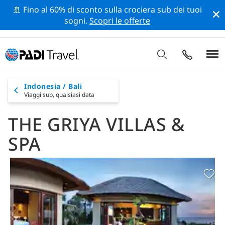
🚢 Fino al 60% di sconto sulla crociera sub dei tuoi
sogni.
Scopri le offerte
Indonesia / Bali
Viaggi sub,
qualsiasi data
THE GRIYA VILLAS &
SPA