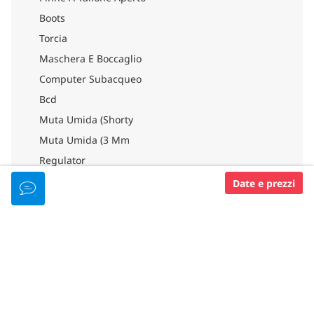
Boots
Torcia
Maschera E Boccaglio
Computer Subacqueo
Bcd
Muta Umida (Shorty
Muta Umida (3 Mm
Regulator
Strumenti
Date e prezzi
LINGUE PARLATE
Inglese
LIVELLO DEI DIVE RESORT PADI