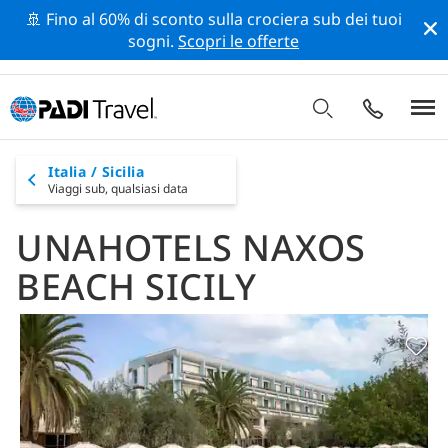
🚢 Fino al 60% di sconto sulla crociera sub dei tuoi
sogni.
Scopri le offerte
Italia / Sicilia
Viaggi sub,
qualsiasi data
UNAHOTELS NAXOS
BEACH SICILY