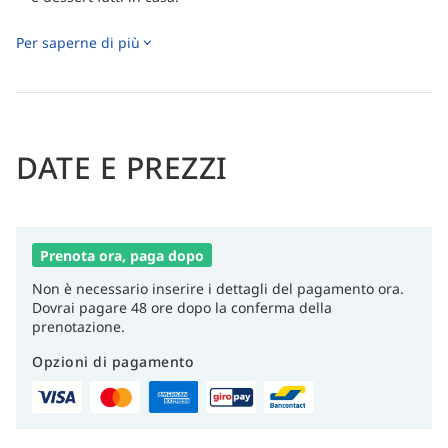
Gustate una cucina eccezionale nei quattro ristoranti in
Per saperne di più
loco e poi godetevi la vista mozzafiato delle Isole Eolie.
DATE E PREZZI
Prenota ora, paga dopo
Non è necessario inserire i dettagli del pagamento ora.
Dovrai pagare 48 ore dopo la conferma della
prenotazione.
Opzioni di pagamento