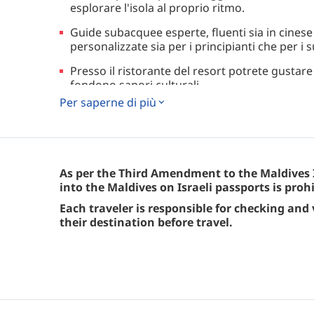
esplorare l'isola al proprio ritmo.
Guide subacquee esperte, fluenti sia in cinese
personalizzate sia per i principianti che per i 
Presso il ristorante del resort potrete gustare u
fondono sapori culturali.
Per saperne di più
Situato in posizione strategica, a soli 10 minut
spiagge, con un minimarket nelle vicinanze 
Trasferimenti gratuiti tra l'hotel e il porto pe
garantire un'esperienza senza intoppi.
As per the Third Amendment to the Maldives 
into the Maldives on Israeli passports is prohi
Each traveler is responsible for checking and
their destination before travel.