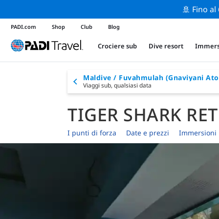
🚢 Fino al
PADI.com
Shop
Club
Blog
Crociere sub
Dive resort
Immers
Maldive / Fuvahmulah (Gnaviyani Atol
Viaggi sub,
qualsiasi data
TIGER SHARK RE
I punti di forza
Date e prezzi
Immersioni