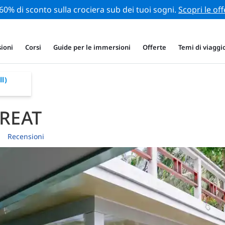
 60% di sconto sulla crociera sub dei tuoi sogni.
Scopri le off
ioni
Corsi
Guide per le immersioni
Offerte
Temi di viaggi
l)
TREAT
Recensioni