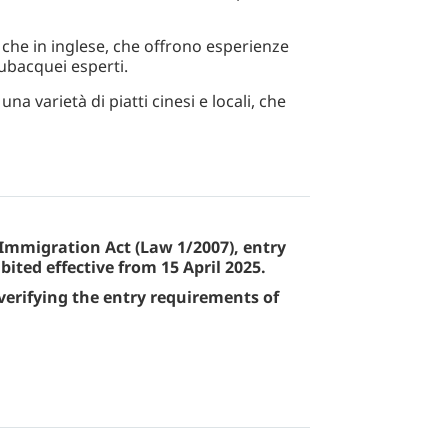
 che in inglese, che offrono esperienze
subacquei esperti.
na varietà di piatti cinesi e locali, che
i dal molo, dall'aeroporto e dalle
per maggiore comodità.
r gli ospiti che amano le immersioni, per
Immigration Act (Law 1/2007), entry
bited effective from 15 April 2025.
 verifying the entry requirements of