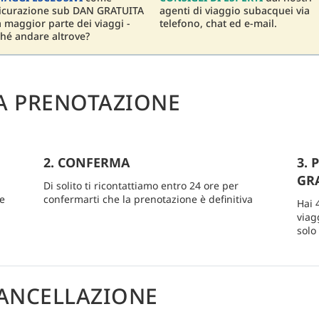
sicurazione sub DAN GRATUITA
agenti di viaggio subacquei via
a maggior parte dei viaggi -
telefono, chat ed e-mail.
hé andare altrove?
A PRENOTAZIONE
2. CONFERMA
3. 
GRA
Di solito ti ricontattiamo entro 24 ore per
re
confermarti che la prenotazione è definitiva
Hai 
viag
solo
ANCELLAZIONE