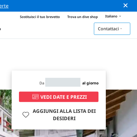
erte
Italiano
Sostituisci il tuo brevetto
Trova un dive shop
Contattaci
o
Da
al giorno
VEDI DATE E PREZZI
AGGIUNGI ALLA LISTA DEI
DESIDERI