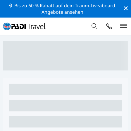
🚢 Bis zu 60 % Rabatt auf dein Traum-Liveaboard.
Angebote ansehen