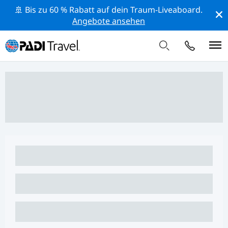
🚢 Bis zu 60 % Rabatt auf dein Traum-Liveaboard.
Angebote ansehen