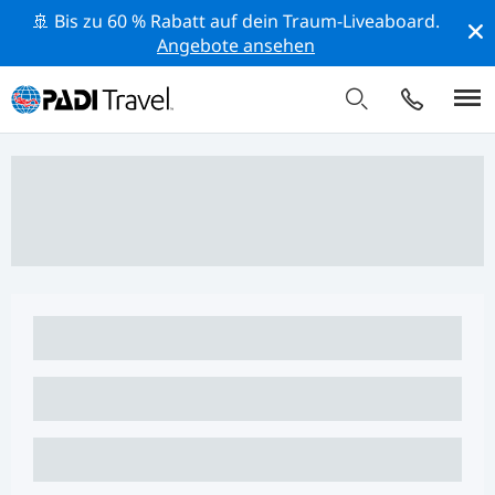
🚢 Bis zu 60 % Rabatt auf dein Traum-Liveaboard.
Angebote ansehen