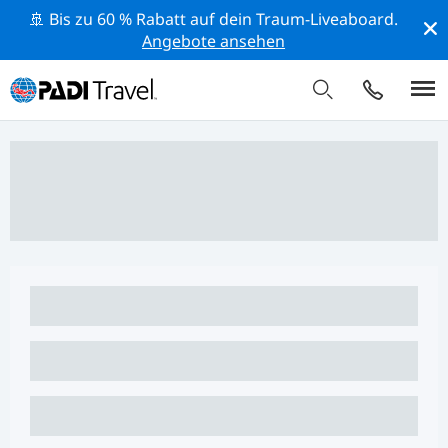
🚢 Bis zu 60 % Rabatt auf dein Traum-Liveaboard.
Angebote ansehen