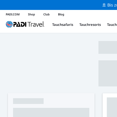
🚢 Bis 
PADI.COM
Shop
Club
Blog
Tauchsafaris
Tauchresorts
Tauch