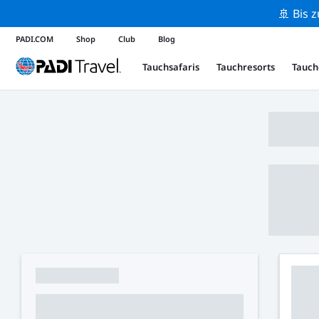
🚢 Bis 
PADI.COM
Shop
Club
Blog
Tauchsafaris
Tauchresorts
Tauch