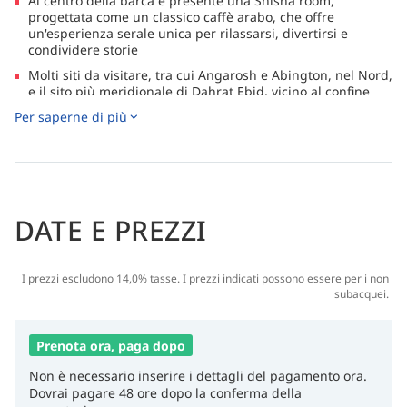
Al centro della barca è presente una Shisha room,
progettata come un classico caffè arabo, che offre
un'esperienza serale unica per rilassarsi, divertirsi e
condividere storie
Molti siti da visitare, tra cui Angarosh e Abington, nel Nord,
e il sito più meridionale di Dahrat Ebid, vicino al confine
eritreo
Per saperne di più
Immergiti su incredibili relitti, come la Umbria, una nave
della seconda guerra mondiale ricoperta di coloratissimi
coralli morbidi e duri, che ti offre la rara possibilità di
immergerti su un relitto quasi privo di danni da collisione
DATE E PREZZI
I prezzi escludono 14,0% tasse. I prezzi indicati possono essere per i non
subacquei.
Prenota ora, paga dopo
Non è necessario inserire i dettagli del pagamento ora.
Dovrai pagare 48 ore dopo la conferma della