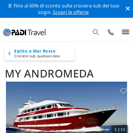
🚢 Fino al 60% di sconto sulla crociera sub dei tuoi
sogni.
Scopri le offerte
Egitto e Mar Rosso
Crociere sub,
qualsiasi data
MY ANDROMEDA
1 / 11