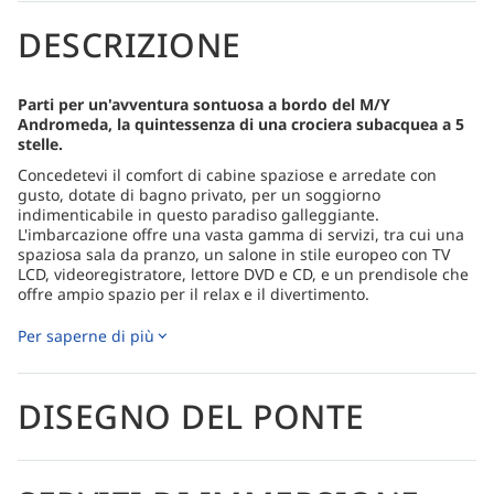
DESCRIZIONE
Parti per un'avventura sontuosa a bordo del M/Y
Andromeda, la quintessenza di una crociera subacquea a 5
stelle.
Concedetevi il comfort di cabine spaziose e arredate con
gusto, dotate di bagno privato, per un soggiorno
indimenticabile in questo paradiso galleggiante.
L'imbarcazione offre una vasta gamma di servizi, tra cui una
spaziosa sala da pranzo, un salone in stile europeo con TV
LCD, videoregistratore, lettore DVD e CD, e un prendisole che
offre ampio spazio per il relax e il divertimento.
Il M/Y Andromeda, lungo quasi 40 metri, vanta un design
Per saperne di più
elegante e stabile e interni di alta qualità. L'European Salon,
un salone climatizzato, è ben arredato e offre diverse opzioni
di intrattenimento. Un telefono satellitare e una biblioteca
con film, riviste, libri di pesca, romanzi e giochi arricchiscono
DISEGNO DEL PONTE
l'esperienza di bordo.
L'ampio ponte prendisole offre a chi ama prendere il sole e a
chi cerca l'ombra comode sdraio e sedute imbottite. Inoltre,