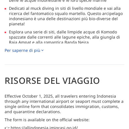
bene le acque indonesiane e le loro specie marine
Dedicati al muck diving in siti di livello mondiale e vai alla
ricerca del fantomatico squalo martello. Questo arcipelago
indonesiano è una delle destinazioni più bio-diverse del
pianeta!
Esplora una serie di siti, dalle limpide acque di Komodo
spazzate dalle correnti alle lagune epiche, alla giungla di
Raja Ampat e alla romantica Banda Neira
Per saperne di più
Dopo una giornata di immersioni, rifocillati con il pesce
appena pescato o con un barbecue sulla spiaggia, quindi
gustati una birra fredda guardando il tramonto
In breve, questa barca offre un servizio molto personale e
un ottimo rapporto qualità-prezzo
RISORSE DEL VIAGGIO
Effective October 1, 2025, all travelers entering Indonesia
through any international airport or seaport must complete a
single online form that consolidates immigration, customs,
and quarantine declarations.
The form is available on the official website:
👉 https://allindonesia.imigrasi.go.id/