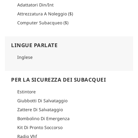
birre e bibite analcoliche offerte a un costo aggiuntivo.
Adattatori Din/Int
L'equipaggio sarà lieto di soddisfare particolari esigenze
Attrezzatura A Noleggio ($)
alimentari, tra cui opzioni vegetariane e vegane, previo
preavviso.
Computer Subacqueo ($)
Come arrivare
Per informazioni dettagliate su come arrivare, consultare la
sezione logistica di ogni itinerario.
LINGUE PARLATE
Inglese
PER LA SICUREZZA DEI SUBACQUEI
Estintore
Giubbotti Di Salvataggio
Zattere Di Salvataggio
Bombolino Di Emergenza
Kit Di Pronto Soccorso
Radio Vhf