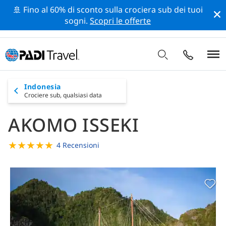
🚢 Fino al 60% di sconto sulla crociera sub dei tuoi
sogni.
Scopri le offerte
Indonesia
Crociere sub,
qualsiasi data
AKOMO ISSEKI
★
★
★
★
★
4 Recensioni