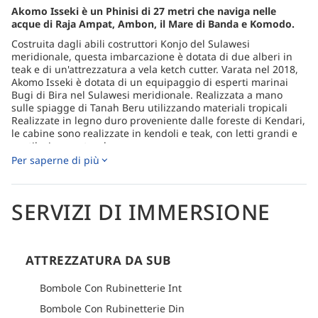
Akomo Isseki è un Phinisi di 27 metri che naviga nelle
acque di Raja Ampat, Ambon, il Mare di Banda e Komodo.
Costruita dagli abili costruttori Konjo del Sulawesi
meridionale, questa imbarcazione è dotata di due alberi in
teak e di un'attrezzatura a vela ketch cutter. Varata nel 2018,
Akomo Isseki è dotata di un equipaggio di esperti marinai
Bugi di Bira nel Sulawesi meridionale. Realizzata a mano
sulle spiagge di Tanah Beru utilizzando materiali tropicali
Realizzate in legno duro proveniente dalle foreste di Kendari,
le cabine sono realizzate in kendoli e teak, con letti grandi e
ventilazione naturale.
Per saperne di più
L'Akomo Isseki offre 4 cabine doppie con bagno in comune,
che combinano elettrodomestici moderni con artigianato
tradizionale. Ogni cabina include un guardaroba, una
scrivania per computer/gadget, oblò e un ventilatore. Gli
SERVIZI DI IMMERSIONE
ospiti possono usufruire di una sala da pranzo comune, un
ponte per immersioni coperto e un'ampia area prendisole,
perfetta per sorseggiare birre fresche e ammirare tramonti
mozzafiato.
ATTREZZATURA DA SUB
I pasti a bordo sono caratterizzati da un mix di piatti
indonesiani e occidentali cucinati al momento, tra cui pesce
Bombole Con Rubinetterie Int
appena pescato, barbecue sulla spiaggia, pane fatto in casa
Bombole Con Rubinetterie Din
e torte. Caffè caldo e dolcetti sono sempre disponibili, con