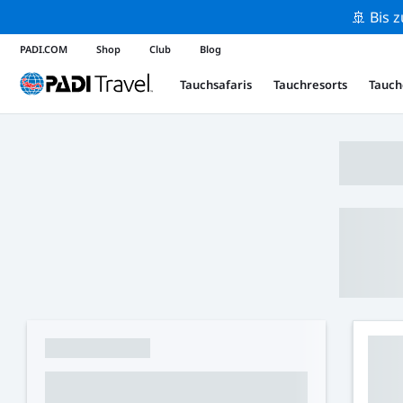
🚢 Bis 
PADI.COM
Shop
Club
Blog
Tauchsafaris
Tauchresorts
Tauch