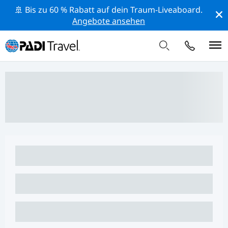
🚢 Bis zu 60 % Rabatt auf dein Traum-Liveaboard.
Angebote ansehen