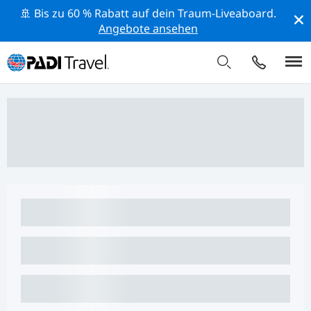
🚢 Bis zu 60 % Rabatt auf dein Traum-Liveaboard.
Angebote ansehen