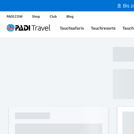
🚢 Bis 
PADI.COM
Shop
Club
Blog
Tauchsafaris
Tauchresorts
Tauch