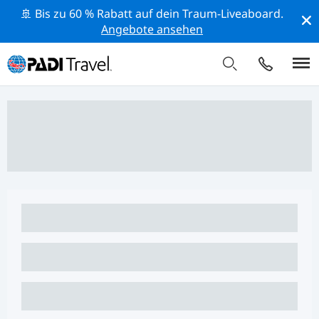
🚢 Bis zu 60 % Rabatt auf dein Traum-Liveaboard.
Angebote ansehen