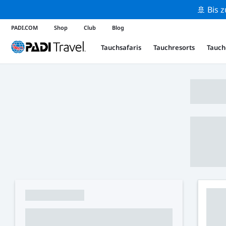
🚢 Bis 
PADI.COM
Shop
Club
Blog
Tauchsafaris
Tauchresorts
Tauch