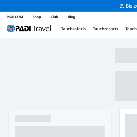
🚢 Bis 
PADI.COM
Shop
Club
Blog
Tauchsafaris
Tauchresorts
Tauch