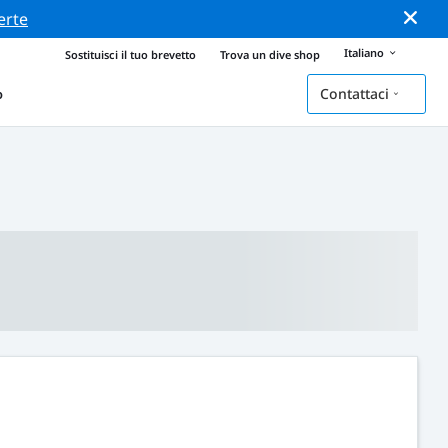
erte
Italiano
Sostituisci il tuo brevetto
Trova un dive shop
Contattaci
o