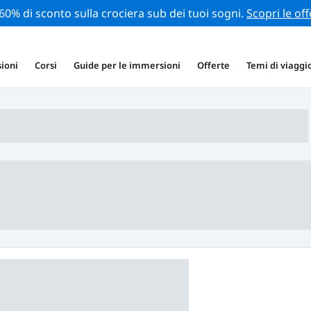
 60% di sconto sulla crociera sub dei tuoi sogni.
Scopri le off
ioni
Corsi
Guide per le immersioni
Offerte
Temi di viaggi