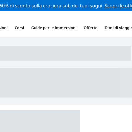
 60% di sconto sulla crociera sub dei tuoi sogni.
Scopri le off
ioni
Corsi
Guide per le immersioni
Offerte
Temi di viaggi