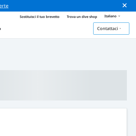
erte
Italiano
Sostituisci il tuo brevetto
Trova un dive shop
Contattaci
o